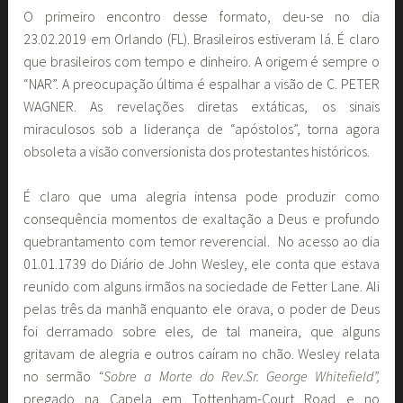
O primeiro encontro desse formato, deu-se no dia
23.02.2019 em Orlando (FL). Brasileiros estiveram lá. É claro
que brasileiros com tempo e dinheiro. A origem é sempre o
“NAR”. A preocupação última é espalhar a visão de C. PETER
WAGNER. As revelações diretas extáticas, os sinais
miraculosos sob a liderança de “apóstolos”, torna agora
obsoleta a visão conversionista dos protestantes históricos.
É claro que uma alegria intensa pode produzir como
consequência momentos de exaltação a Deus e profundo
quebrantamento com temor reverencial. No acesso ao dia
01.01.1739 do Diário de John Wesley, ele conta que estava
reunido com alguns irmãos na sociedade de Fetter Lane. Ali
pelas três da manhã enquanto ele orava, o poder de Deus
foi derramado sobre eles, de tal maneira, que alguns
gritavam de alegria e outros caíram no chão. Wesley relata
no sermão
“Sobre a Morte do Rev.Sr. George Whitefield”,
pregado na Capela em Tottenham-Court Road e no