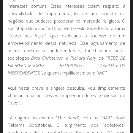
interesses comuns. Esses interesses dizem respeito à
possibilidade de implementação de um modelo de
negócio que pudesse prosperar no mercado religioso. O
sociólogo
Mark Sanford Granovetter
estudou e formulou uma
“
teoria dos laços”
que explicaria o sucesso de um
empreendimento dessa natureza. Esse agrupamento de
líderes carismáticos independentes, foi chamado pelos
sociólogos
Brad Christerson e Richard Flory
de “
REDE DE
EMPREENDEDORES RELIGIOSOS CARISMÁTICOS
INDEPENDENTES”
, a quem simplificaram para
“INC”
.
Aqui nesta breve e singela pesquisa, vou simplesmente
chamar a união desses empreendedores religiosos de
“rede”
.
A origem do evento “The Send”, está na “NAR” (Nova
Reforma Apostólica). O surgimento dos “apóstolos”
modernos entre os protestantes, tem origem na “Catholic