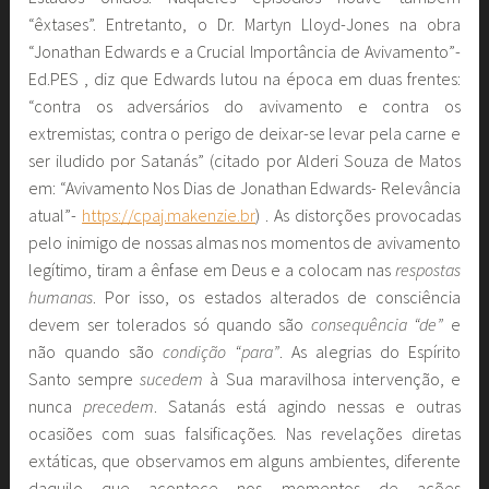
“êxtases”. Entretanto, o Dr. Martyn Lloyd-Jones na obra
“Jonathan Edwards e a Crucial Importância de Avivamento”-
Ed.PES , diz que Edwards lutou na época em duas frentes:
“contra os adversários do avivamento e contra os
extremistas; contra o perigo de deixar-se levar pela carne e
ser iludido por Satanás” (citado por Alderi Souza de Matos
em: “Avivamento Nos Dias de Jonathan Edwards- Relevância
atual”-
https://cpaj.makenzie.br
) . As distorções provocadas
pelo inimigo de nossas almas nos momentos de avivamento
legítimo, tiram a ênfase em Deus e a colocam nas
respostas
humanas
. Por isso, os estados alterados de consciência
devem ser tolerados só quando são
consequência “de”
e
não quando são
condição “para”
. As alegrias do Espírito
Santo sempre
sucedem
à Sua maravilhosa intervenção, e
nunca
precedem
. Satanás está agindo nessas e outras
ocasiões com suas falsificações. Nas revelações diretas
extáticas, que observamos em alguns ambientes, diferente
daquilo que acontece nos momentos de ações