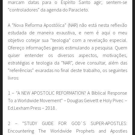
marcam datas para o Espírito Santo agir; sentem-se
“controladores” da agenda do Paracleto.
A “Nova Reforma Apostólica” (NAR) não está nesta reflexão
estudada de maneira exaustiva, e nem é aqui o meu
objetivo cotejar sua “teologia” com a revelação especial.
Ofereço informações gerais estimulando a pesquisa. Quem
quiser entender os diversos aspectos, motivações,
estratégias e teologia da “NAR”, deve consultar, além das
“referências” exaradas no final deste trabalho, os seguintes
livros:
1 – “A NEW APOSTOLIC REFORMATION? A Biblical Response
To a Worldwide Movement” – Douglas Geivett e Holy Pivec –
Ed.Lexham Press – 2018 .
2 – “STUDY GUIDE FOR GOD`S SUPER-APOSTLES:
Encountering The Worldwide Prophets and Apostles