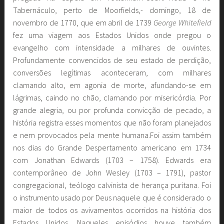
Tabernáculo, perto de Moorfields,- domingo, 18 de
novembro de 1770, que em abril de 1739
George Whitefield
fez uma viagem aos Estados Unidos onde pregou o
evangelho com intensidade a milhares de ouvintes.
Profundamente convencidos de seu estado de perdição,
conversões legítimas aconteceram, com milhares
clamando alto, em agonia de morte, afundando-se em
lágrimas, caindo no chão, clamando por misericórdia. Por
grande alegria, ou por profunda convicção de pecado, a
história registra esses momentos que não foram planejados
e nem provocados pela mente humana.Foi assim também
nos dias do Grande Despertamento americano em 1734
com Jonathan Edwards (1703 – 1758). Edwards era
contemporâneo de John Wesley (1703 – 1791), pastor
congregacional, teólogo calvinista de herança puritana. Foi
o instrumento usado por Deus naquele que é considerado o
maior de todos os avivamentos ocorridos na história dos
Estados Unidos. Naqueles episódios houve também