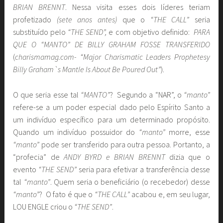
BRIAN BRENNT
. Nessa visita esses dois líderes teriam
profetizado
(sete anos antes)
que o
“THE CALL”
seria
substituído pelo
“THE SEND”,
e com objetivo definido:
PARA
QUE O “MANTO” DE BILLY GRAHAM FOSSE TRANSFERIDO
(
charismamag.com- “Major Charismatic Leaders Prophetesy
Billy Graham`s Mantle Is About Be Poured Out”
).
O que seria esse tal
“MANTO”
? Segundo a “NAR”, o
“manto”
refere-se a um poder especial dado pelo Espírito Santo a
um indivíduo específico para um determinado propósito.
Quando um indivíduo possuidor do
“manto”
morre, esse
“manto”
pode ser transferido para outra pessoa. Portanto, a
“profecia” de
ANDY BYRD e BRIAN BRENNT
dizia que o
evento
“THE SEND”
seria para efetivar a transferência desse
tal
“manto”
. Quem seria o beneficiário (o recebedor) desse
“manto”
? O fato é que o
“THE CALL”
acabou e, em seu lugar,
LOU ENGLE criou o
“THE SEND”
.