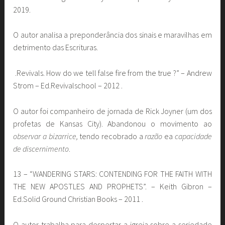
2019.
O autor analisa a preponderância dos sinais e maravilhas em
detrimento das Escrituras.
.Revivals. How do we tell false fire from the true ?” – Andrew
Strom – Ed.Revivalschool – 2012 .
O autor foi companheiro de jornada de Rick Joyner (um dos
profetas de Kansas City). Abandonou o movimento ao
observar a bizarrice,
tendo recobrado a
razão
ea
capacidade
de discernimento
.
13 – “WANDERING STARS: CONTENDING FOR THE FAITH WITH
THE NEW APOSTLES AND PROPHETS”. – Keith Gibron –
Ed.Solid Ground Christian Books – 2011 .
O autor trabalha para despertar a igreja sobre a seriedade