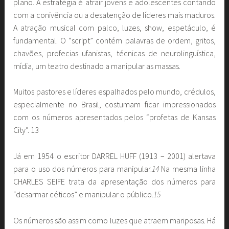
plano. A estratégia é atrair jovens e adolescentes contando
com a conivência ou a desatenção de líderes mais maduros.
A atração musical com palco, luzes, show, espetáculo, é
fundamental. O “script” contém palavras de ordem, gritos,
chavões, profecias ufanistas, técnicas de neurolinguística,
mídia, um teatro destinado a manipular as massas.
Muitos pastores e líderes espalhados pelo mundo, crédulos,
especialmente no Brasil, costumam ficar impressionados
com os números apresentados pelos “profetas de Kansas
City”. 13
Já em 1954 o escritor DARREL HUFF (1913 – 2001) alertava
para o uso dos números para manipular.
14
Na mesma linha
CHARLES SEIFE trata da apresentação dos números para
“desarmar céticos” e manipular o público.
15
Os números são assim como luzes que atraem mariposas. Há