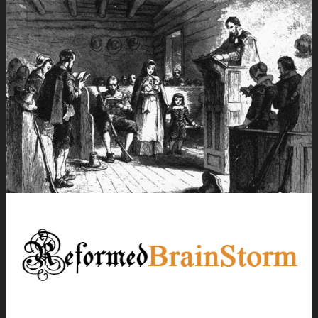
Ir
para
conteúdo
Neste site temos o objetivo de Relembrar as obras do passado,
Reformed Brainstorm