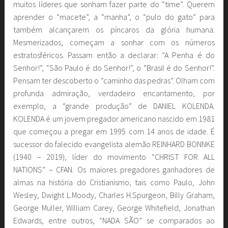
muitos líderes que sonham fazer parte do “time”. Querem
aprender o “macete”, a “manha”, o “pulo do gato” para
também alcançarem os píncaros da glória humana.
Mesmerizados, começam a sonhar com os números
estratosféricos. Passam então a declarar: “A Penha é do
Senhor!”, “São Paulo é do Senhor!”, o “Brasil é do Senhor!”.
Pensam ter descoberto o “caminho das pedras”. Olham com
profunda admiração, verdadeiro encantamento, por
exemplo, a “grande produção” de DANIEL KOLENDA.
KOLENDA é um jovem pregador americano nascido em 1981
que começou a pregar em 1995 com 14 anos de idade. É
sucessor do falecido evangelista alemão REINHARD BONNKE
(1940 – 2019), líder do movimento “CHRIST FOR ALL
NATIONS” – CFAN. Os maiores pregadores ganhadores de
almas na história do Cristianismo, tais como Paulo, John
Wesley, Dwight L.Moody, Charles H.Spurgeon, Billy Graham,
George Muller, William Carey, George Whitefield, Jonathan
Edwards, entre outros, “NADA SÃO” se comparados ao