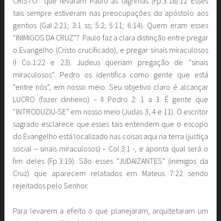
CRISTO” que levaram Paulo às lágrimas (Fp.3:18).12 Esses
tais sempre estiveram nas preocupações do apóstolo aos
gentios (Gal.2:21; 3:1 ss; 5:2; 5:11; 6:14)
.
Quem eram esses
“INIMIGOS DA CRUZ”? Paulo faz a clara distinção entre pregar
o Evangelho (Cristo crucificado), e pregar sinais miraculosos
(I Co.1:22 e 23). Judeus queriam pregação de “sinais
miraculosos”. Pedro os identifica como gente que está
“entre nós”, em nosso meio. Seu objetivo claro é alcançar
LUCRO (fazer dinheiro) – II Pedro 2: 1 a 3. É gente que
“INTRODUZIU-SE” em nosso meio (Judas 3, 4 e 11). O escritor
sagrado esclarece que esses tais entendem que o escopo
do Evangelho está localizado nas coisas aqui na terra (justiça
social – sinais miraculosos) – Col.3:1 -, e aponta qual será o
fim deles (Fp.3:19). São esses “JUDAIZANTES” (inimigos da
Cruz) que aparecem relatados em Mateus 7:22 sendo
rejeitados pelo Senhor.
Para levarem a efeito o que planejaram, arquitetaram um