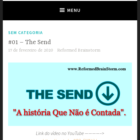
Reviver a piedade cristã e Repartir com a Igreja.
MENU
SEM CATEGORIA
#01 – The Send
17 de fevereiro de 2020
Reformed Brainstorm
Link do vídeo no YouTube ————–>