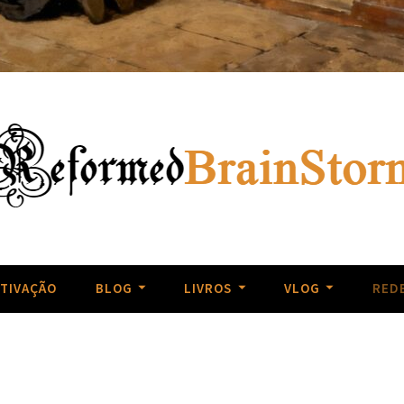
as obras do passado, Reviver a piedade cristã e Repartir com a
storm
TIVAÇÃO
BLOG
LIVROS
VLOG
REDE