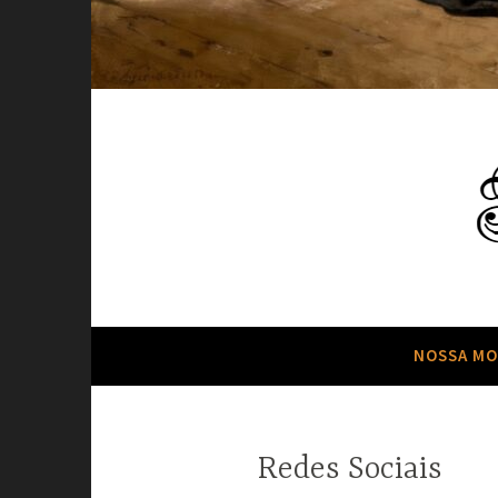
Neste site temos o objetivo de Relembrar 
Reformed Brain
NOSSA MO
Redes Sociais