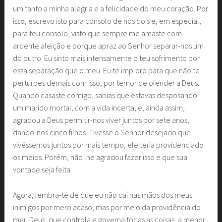
um tanto a minha alegria e a felicidade do meu coração. Por
isso, escrevo isto para consolo de nós dois e, em especial,
para teu consolo, visto que sempre me amaste com
ardente afeição e porque apraz ao Senhor separar-nos um
do outro. Eu sinto mais intensamente o teu sofrimento por
essa separação que o meu. Eu te imploro para que não te
perturbes demais com isso, por temor de ofender a Deus.
Quando casaste comigo, sabias que estavas desposando
um marido mortal, com a vida incerta, e, ainda assim,
agradou a Deus permitir-nos viver juntos por sete anos,
dando-nos cinco filhos. Tivesse o Senhor desejado que
vivêssemos juntos por mais tempo, ele teria providenciado
os meios. Porém, não lhe agradou fazer isso e que sua
vontade seja feita.
Agora, lembra-te de que eu não caí nas mãos dos meus
inimigos por mero acaso, mas por meio da providência do
meu Deus, que controla e governa todas as coisas, a menor