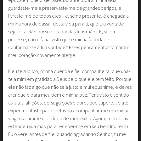
época em que ordenaste. Durante toda a minha vida,
guardaste-me e preservaste-me de grandes perigos, e
livraste-me de todos eles – e, se no presente, é chegada a
minha hora de passar desta vida para ti, que tua vontade
seja feita. Não posso escapar das tuas mãos. E, se eu
pudesse, não o faria, visto que é minha felicidade
conformar-se à tua vontade.” Esses pensamentos tornaram
meu coração novamente alegre.
E eu te suplico, minha querida e fiel companheira, que una-
te a mim em gratidão a Deus pelo que ele tem feito. Porque
ele não faz algo que não seja justo e mui equânime, e deves
crer que é para meu bem e minha paz. Tens visto e sentido
as lutas, aflições, perseguições e dores que suportei, e até
experimentaste parte delas ao acompanhar-me em minhas
viagens durante o período de meu exílio. Agora, meu Deus
estendeu sua mão para receber-me em seu bendito reino.
Eu o verei antes de ti e, quando agradar ao Senhor, tu me