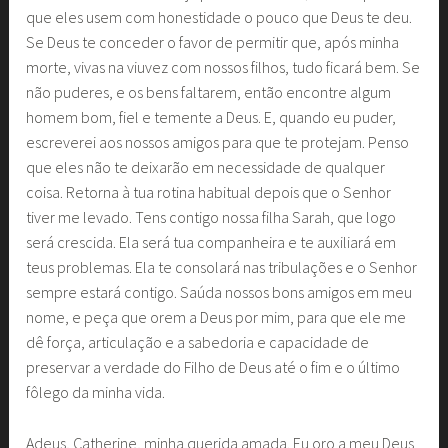
que eles usem com honestidade o pouco que Deus te deu.
Se Deus te conceder o favor de permitir que, após minha
morte, vivas na viuvez com nossos filhos, tudo ficará bem. Se
não puderes, e os bens faltarem, então encontre algum
homem bom, fiel e temente a Deus. E, quando eu puder,
escreverei aos nossos amigos para que te protejam. Penso
que eles não te deixarão em necessidade de qualquer
coisa. Retorna à tua rotina habitual depois que o Senhor
tiver me levado. Tens contigo nossa filha Sarah, que logo
será crescida. Ela será tua companheira e te auxiliará em
teus problemas. Ela te consolará nas tribulações e o Senhor
sempre estará contigo. Saúda nossos bons amigos em meu
nome, e peça que orem a Deus por mim, para que ele me
dê força, articulação e a sabedoria e capacidade de
preservar a verdade do Filho de Deus até o fim e o último
fôlego da minha vida.
Adeus, Catherine, minha querida amada. Eu oro a meu Deus