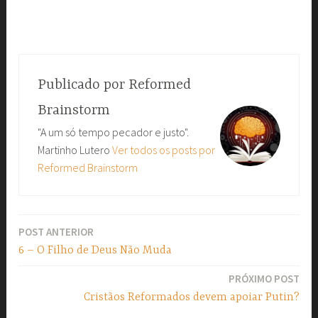
Publicado por
Reformed
Brainstorm
"A um só tempo pecador e justo".
Martinho Lutero
Ver todos os posts por
Reformed Brainstorm
POST ANTERIOR
Navegação
6 – O Filho de Deus Não Muda
de
PRÓXIMO POST
Post
Cristãos Reformados devem apoiar Putin?