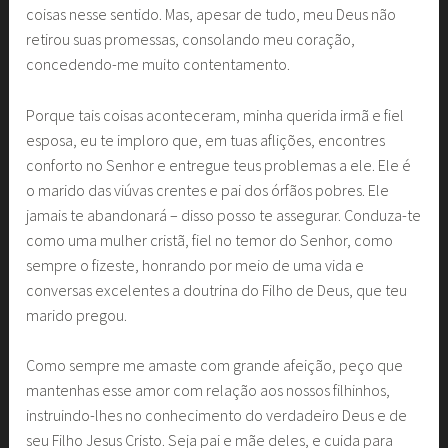
coisas nesse sentido. Mas, apesar de tudo, meu Deus não
retirou suas promessas, consolando meu coração,
concedendo-me muito contentamento.
Porque tais coisas aconteceram, minha querida irmã e fiel
esposa, eu te imploro que, em tuas aflições, encontres
conforto no Senhor e entregue teus problemas a ele. Ele é
o marido das viúvas crentes e pai dos órfãos pobres. Ele
jamais te abandonará – disso posso te assegurar. Conduza-te
como uma mulher cristã, fiel no temor do Senhor, como
sempre o fizeste, honrando por meio de uma vida e
conversas excelentes a doutrina do Filho de Deus, que teu
marido pregou.
Como sempre me amaste com grande afeição, peço que
mantenhas esse amor com relação aos nossos filhinhos,
instruindo-lhes no conhecimento do verdadeiro Deus e de
seu Filho Jesus Cristo. Seja pai e mãe deles, e cuida para