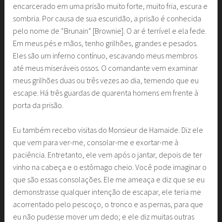
encarcerado em uma prisão muito forte, muito fria, escura e
sombria. Por causa de sua escuridão, a prisão é conhecida
pelo nome de “Brunain” [Brownie]. O ar é terrível e ela fede.
Em meus pés e mãos, tenho grilhões, grandes e pesados.
Eles são um inferno contínuo, escavando meus membros
até meus miseráveis ossos. O comandante vem examinar
meus grilhões duas ou três vezes ao dia, temendo que eu
escape. Há três guardas de quarenta homens em frente à
porta da prisão.
Eu também recebo visitas do Monsieur de Hamaide. Diz ele
que vem para ver-me, consolar-me e exortar-me à
paciência. Entretanto, ele vem após o jantar, depois de ter
vinho na cabeça e o estômago cheio. Você pode imaginar o
que são essas consolações. Ele me ameaça e diz que se eu
demonstrasse qualquer intenção de escapar, ele teria me
acorrentado pelo pescoço, o tronco e as pernas, para que
eu não pudesse mover um dedo; e ele diz muitas outras