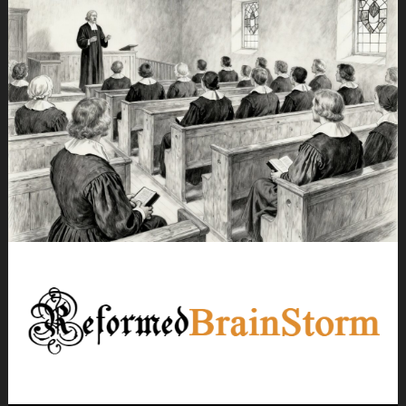
Ir
para
conteúdo
Neste site temos o objetivo de Relembrar as obras do passado,
Reformed Brainstorm
Reviver a piedade cristã e Repartir com a Igreja.