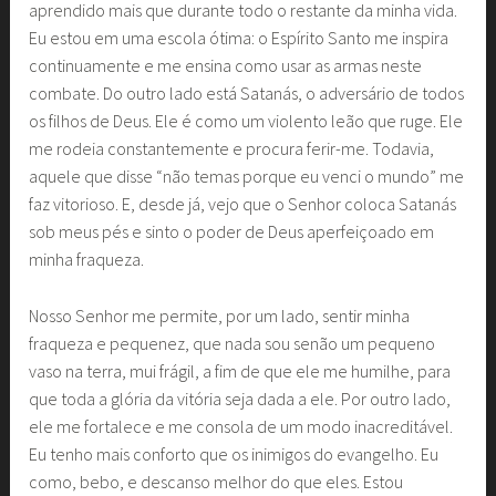
aprendido mais que durante todo o restante da minha vida.
Eu estou em uma escola ótima: o Espírito Santo me inspira
continuamente e me ensina como usar as armas neste
combate. Do outro lado está Satanás, o adversário de todos
os filhos de Deus. Ele é como um violento leão que ruge. Ele
me rodeia constantemente e procura ferir-me. Todavia,
aquele que disse “não temas porque eu venci o mundo” me
faz vitorioso. E, desde já, vejo que o Senhor coloca Satanás
sob meus pés e sinto o poder de Deus aperfeiçoado em
minha fraqueza.
Nosso Senhor me permite, por um lado, sentir minha
fraqueza e pequenez, que nada sou senão um pequeno
vaso na terra, mui frágil, a fim de que ele me humilhe, para
que toda a glória da vitória seja dada a ele. Por outro lado,
ele me fortalece e me consola de um modo inacreditável.
Eu tenho mais conforto que os inimigos do evangelho. Eu
como, bebo, e descanso melhor do que eles. Estou