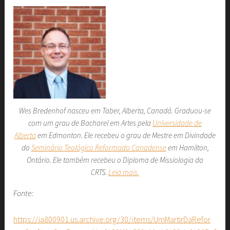
Wes Bredenhof nasceu em Taber, Alberta, Canadá. Graduou-se
com um grau de Bacharel em Artes pela
Universidade de
Alberta
em Edmonton. Ele recebeu o grau de Mestre em Divindade
do
Seminário Teológico Reformado Canadense
em Hamilton,
Ontário. Ele também recebeu o Diploma de Missiologia da
CRTS.
Leia mais.
Fonte:
https://ia800901.us.archive.org/30/items/UmMartirDaRefor