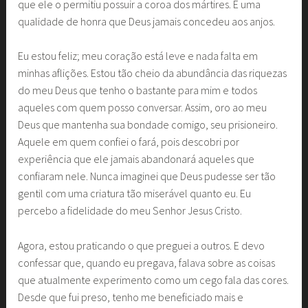
que ele o permitiu possuir a coroa dos mártires. É uma
qualidade de honra que Deus jamais concedeu aos anjos.
Eu estou feliz; meu coração está leve e nada falta em
minhas aflições. Estou tão cheio da abundância das riquezas
do meu Deus que tenho o bastante para mim e todos
aqueles com quem posso conversar. Assim, oro ao meu
Deus que mantenha sua bondade comigo, seu prisioneiro.
Aquele em quem confiei o fará, pois descobri por
experiência que ele jamais abandonará aqueles que
confiaram nele. Nunca imaginei que Deus pudesse ser tão
gentil com uma criatura tão miserável quanto eu. Eu
percebo a fidelidade do meu Senhor Jesus Cristo.
Agora, estou praticando o que preguei a outros. E devo
confessar que, quando eu pregava, falava sobre as coisas
que atualmente experimento como um cego fala das cores.
Desde que fui preso, tenho me beneficiado mais e