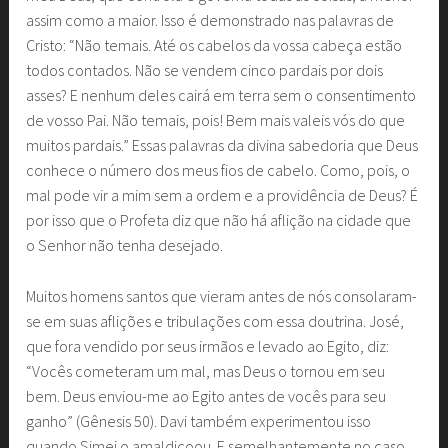
assim como a maior. Isso é demonstrado nas palavras de
Cristo: “Não temais. Até os cabelos da vossa cabeça estão
todos contados. Não se vendem cinco pardais por dois
asses? E nenhum deles cairá em terra sem o consentimento
de vosso Pai. Não temais, pois! Bem mais valeis vós do que
muitos pardais.” Essas palavras da divina sabedoria que Deus
conhece o número dos meus fios de cabelo. Como, pois, o
mal pode vir a mim sem a ordem e a providência de Deus? É
por isso que o Profeta diz que não há aflição na cidade que
o Senhor não tenha desejado.
Muitos homens santos que vieram antes de nós consolaram-
se em suas aflições e tribulações com essa doutrina. José,
que fora vendido por seus irmãos e levado ao Egito, diz:
“Vocês cometeram um mal, mas Deus o tornou em seu
bem. Deus enviou-me ao Egito antes de vocês para seu
ganho” (Gênesis 50). Davi também experimentou isso
quando Simei o amaldiçoou. E semelhantemente no caso