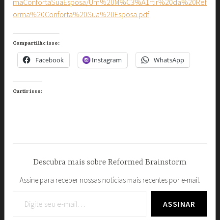
maConfortaSuaEsposa/Um%20M%C3%A1rtir%20da%20Ref
orma%20Conforta%20Sua%20Esposa.pdf
Compartilhe isso:
Facebook
Instagram
WhatsApp
Curtir isso:
Descubra mais sobre Reformed Brainstorm
Assine para receber nossas notícias mais recentes por e-mail.
Digite seu e-mail…
ASSINAR