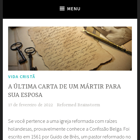
MENU
VIDA CRISTÃ
A ÚLTIMA CARTA DE UM MÁRTIR PARA
SUA ESPOSA
17 de fevereiro de 2022
Reformed Brainstorm
Se você pertence a uma igreja reformada com raízes
holandesas, provavelmente conhece a Confissão Belga. Foi
escrito em 1561 por Guido de Brès, um pastor reformado no