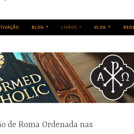
as obras do passado, Reviver a piedade cristã e Repartir com a
storm
TIVAÇÃO
BLOG
LIVROS
VLOG
REDE
ão de Roma Ordenada nas