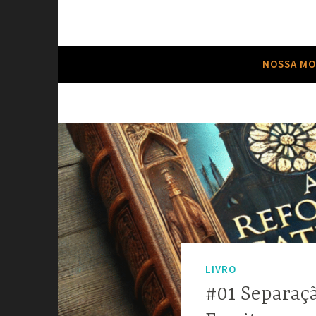
Neste site temos o objetivo de Relembrar 
Reformed Brain
NOSSA MO
LIVRO
#01 Separaç