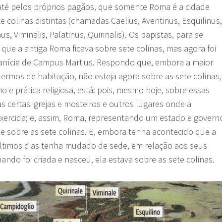
 até pelos próprios pagãos, que somente Roma é a cidade
e colinas distintas (chamadas Caelius, Aventinus, Esquilinus,
us, Viminalis, Palatinus, Quirinalis). Os papistas, para se
ue a antiga Roma ficava sobre sete colinas, mas agora foi
planície de Campus Martius. Respondo que, embora a maior
termos de habitação, não esteja agora sobre as sete colinas,
 e prática religiosa, está: pois, mesmo hoje, sobre essas
as certas igrejas e mosteiros e outros lugares onde a
xercida; e, assim, Roma, representando um estado e govern
e sobre as sete colinas. E, embora tenha acontecido que a
últimos dias tenha mudado de sede, em relação aos seus
ando foi criada e nasceu, ela estava sobre as sete colinas.