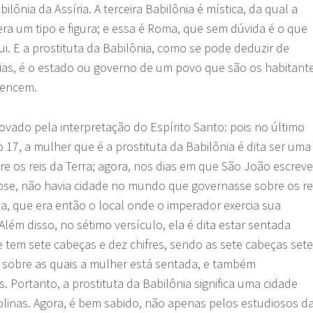
bilônia da Assíria. A terceira Babilônia é mística, da qual a
 era um tipo e figura; e essa é Roma, que sem dúvida é o que
i. E a prostituta da Babilônia, como se pode deduzir de
cias, é o estado ou governo de um povo que são os habitant
tencem.
vado pela interpretação do Espírito Santo: pois no último
o 17, a mulher que é a prostituta da Babilônia é dita ser uma
re os reis da Terra; agora, nos dias em que São João escrev
ipse, não havia cidade no mundo que governasse sobre os re
a, que era então o local onde o imperador exercia sua
Além disso, no sétimo versículo, ela é dita estar sentada
tem sete cabeças e dez chifres, sendo as sete cabeças sete
), sobre as quais a mulher está sentada, e também
. Portanto, a prostituta da Babilônia significa uma cidade
olinas. Agora, é bem sabido, não apenas pelos estudiosos d