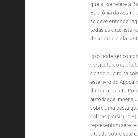
que ali se refere à Ba
Babilônia da Assíria
se deve entender aqu
todas as circunstân
de Roma e a ela per
Isso pode ser compro
versículo do capítul
cidade que reina sob
este livro do Apocal
da Terra, exceto Rom
autoridade imperial. 
sobre uma besta que 
colinas (versículo 9
representam sete reis
situada sobre sete c