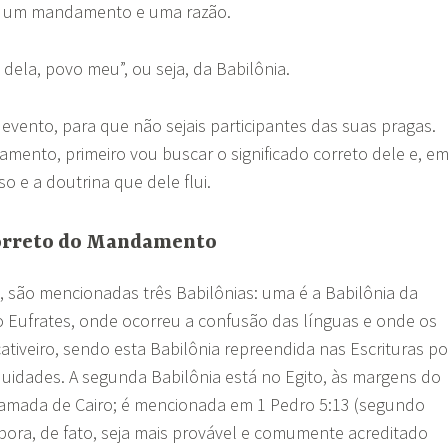
: um mandamento e uma razão.
ai dela, povo meu”, ou seja, da Babilônia.
 evento, para que não sejais participantes das suas pragas.
ento, primeiro vou buscar o significado correto dele e, e
o e a doutrina que dele flui.
Correto do Mandamento
o, são mencionadas três Babilônias: uma é a Babilônia da
rio Eufrates, onde ocorreu a confusão das línguas e onde os
tiveiro, sendo esta Babilônia repreendida nas Escrituras po
niquidades. A segunda Babilônia está no Egito, às margens do
chamada de Cairo; é mencionada em 1 Pedro 5:13 (segundo
ora, de fato, seja mais provável e comumente acreditado