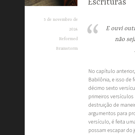
Escrituras
5 de novembro de
E ouvi out
2024
não sej
Reformed
Brainstorm
No capítulo anterior
Babilônia, e isso de
décimo sexto versícu
primeiros versículos
destruição de manei
argumentos para pro
versículo, é feita u
possam escapar do ju