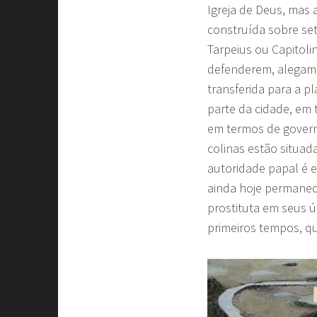
Igreja de Deus, mas
construída sobre set
Tarpeius ou Capitolin
defenderem, alegam q
transferida para a 
parte da cidade, em 
em termos de governo
colinas estão situad
autoridade papal é e
ainda hoje permanec
prostituta em seus 
primeiros tempos, qu