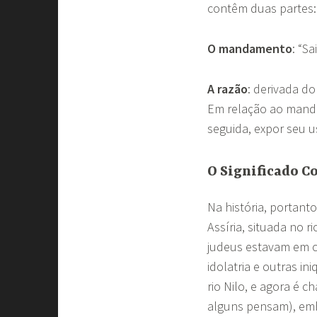
contêm duas partes
O mandamento
: “S
A razão
: derivada do
Em relação ao mandam
seguida, expor seu us
O Significado 
Na história, portant
Assíria, situada no 
judeus estavam em ca
idolatria e outras i
rio Nilo, e agora é 
alguns pensam), emb