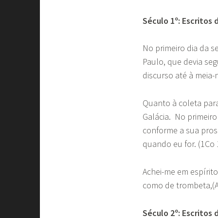
Século 1º: Escritos
No primeiro dia da s
Paulo, que devia seg
discurso até à meia-n
Quanto à coleta para
Galácia. No primeir
conforme a sua pros
quando eu for. (1Co 
Achei-me em espírito
como de trombeta,(A
Século 2º: Escritos 