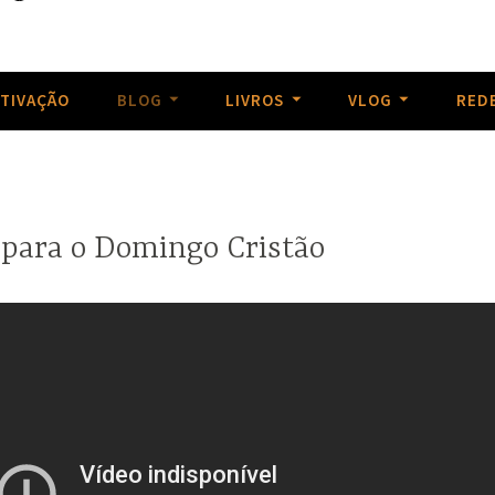
as obras do passado, Reviver a piedade cristã e Repartir com a
storm
TIVAÇÃO
BLOG
LIVROS
VLOG
REDE
 para o Domingo Cristão