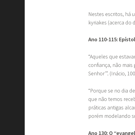
Nestes escritos, há 
kyriakes (acerca do d
Ano 110-115: Epísto
“Aqueles que estava
confiança, não mais
Senhor’”. (Inácio, 100
“Porque se no dia d
que não temos receb
práticas antigas al
porém modelando sua
Ano 130: O “evange