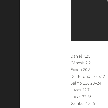
Daniel 7.25
Gênesis 2.2
Êxodo 20.8
Deuteronômio 5.12–
Salmo 118.20–24
Lucas 22.7
Lucas 22.53
Gálatas 4.3–5