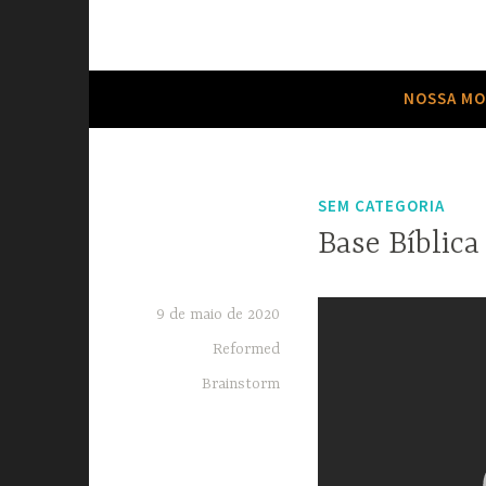
Neste site temos o objetivo de Relembrar 
Reformed Brain
NOSSA MO
SEM CATEGORIA
Base Bíblica
9 de maio de 2020
Reformed
Brainstorm