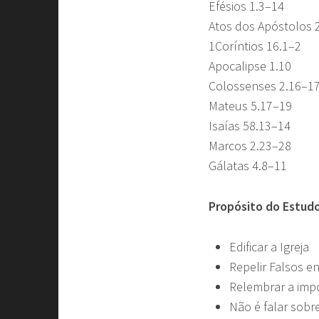
Efésios 1.3–14
Atos dos Apóstolos 
1Coríntios 16.1–2
Apocalipse 1.10
Colossenses 2.16–1
Mateus 5.17–19
Isaías 58.13–14
Marcos 2.23–28
Gálatas 4.8–11
Propósito do Estud
Edificar a Igreja
Repelir Falsos e
Relembrar a impo
Não é falar sobr