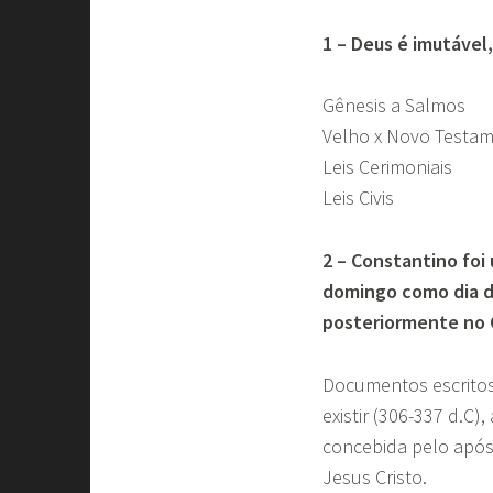
1 – Deus é imutáve
Gênesis a Salmos
Velho x Novo Testa
Leis Cerimoniais
Leis Civis
2 – Constantino foi 
domingo como dia de
posteriormente no C
Documentos escritos
existir (306-337 d.C
concebida pelo apóst
Jesus Cristo.