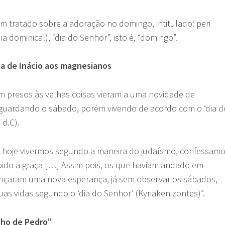
um tratado sobre a adoração no domingo, intitulado: peri
ia dominical), “dia do Senhor”, isto é, “domingo”.
la de Inácio aos magnesianos
m presos às velhas coisas vieram a uma novidade de
 guardando o sábado, porém vivendo de acordo com o ‘dia d
 d.C).
e hoje vivermos segundo a maneira do judaísmo, confessam
ido a graça […] Assim pois, os que haviam andado em
cançaram uma nova esperança, já sem observar os sábados,
s vidas segundo o ‘dia do Senhor’ (Kyriaken zontes)”.
lho de Pedro”